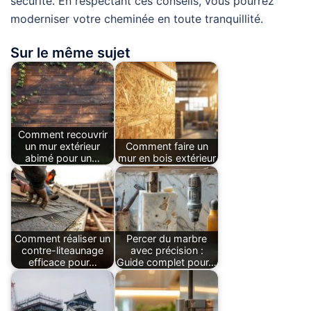
sécurité. En respectant ces conseils, vous pourrez
moderniser votre cheminée en toute tranquillité.
Sur le même sujet
Comment recouvrir
un mur extérieur
Comment faire un
abimé pour un…
mur en bois extérieur
Comment réaliser un
Percer du marbre
contre-liteaunage
avec précision :
efficace pour…
Guide complet pour…