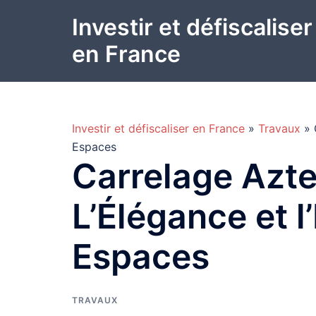
Aller
Investir et défiscaliser
au
contenu
en France
Investir et défiscaliser en France
»
Travaux
» 
Espaces
Carrelage Azte
L’Élégance et l
Espaces
TRAVAUX