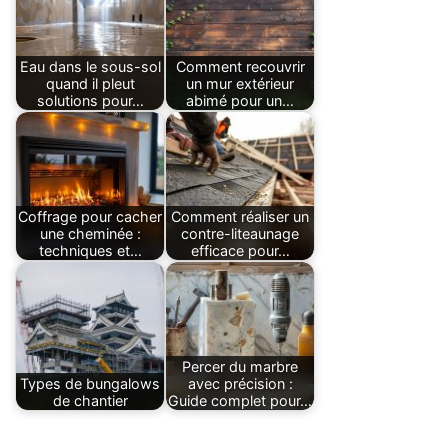
Eau dans le sous-sol
Comment recouvrir
quand il pleut
un mur extérieur
solutions pour…
abimé pour un…
Coffrage pour cacher
Comment réaliser un
une cheminée :
contre-liteaunage
techniques et…
efficace pour…
Percer du marbre
Types de bungalows
avec précision :
de chantier
Guide complet pour…