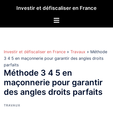
Aller
Investir et défiscaliser en France
au
contenu
Investir et défiscaliser en France
»
Travaux
» Méthode
3 4 5 en maçonnerie pour garantir des angles droits
parfaits
Méthode 3 4 5 en
maçonnerie pour garantir
des angles droits parfaits
TRAVAUX